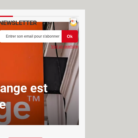
NEWSLETTER
Voir un exemple
range est
ue