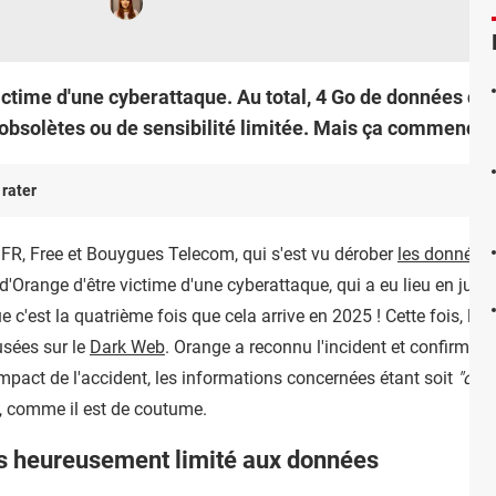
victime d'une cyberattaque. Au total, 4 Go de données ci
t obsolètes ou de sensibilité limitée. Mais ça commence
 rater
s SFR, Free et Bouygues Telecom, qui s'est vu dérober
les données 
 d'Orange d'être victime d'une cyberattaque, qui a eu lieu en juille
 c'est la quatrième fois que cela arrive en 2025 ! Cette fois, l
usées sur le
Dark Web
.
Orange a reconnu l'incident et confirmé q
impact de l'accident, les informations concernées étant soit
"obs
, comme il est de coutume.
ès heureusement limité aux données