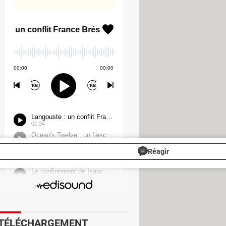
nge se fait pirater. En effet, les
ait touché Orange Cyberdefense, et
 de peu de temps. De quoi poser des
lus catastrophiques. Plus largement,
possèdent et leur rôle stratégique.
seaux d'opérateurs pour accéder à
s d'aller en s'améliorant,
Réagir
TÉLÉCHARGEMENT