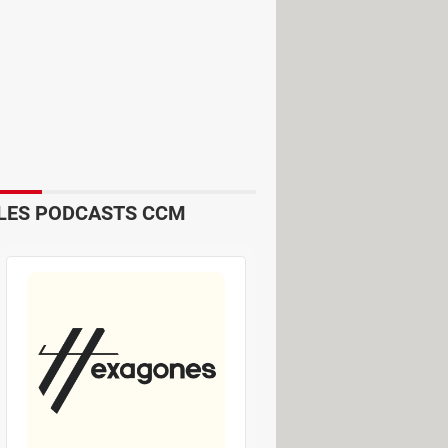
 serait parvenu à exploiter une faille
stèmes est resté limité. Selon lui, ils
LES PODCASTS CCM