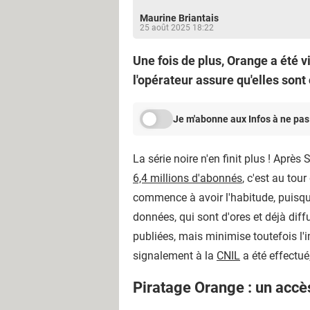
Maurine Briantais
25 août 2025 18:22
Une fois de plus, Orange a été 
l'opérateur assure qu'elles son
Je m'abonne aux Infos à ne pas
La série noire n'en finit plus ! Aprè
6,4 millions d'abonnés
, c'est au tour
commence à avoir l'habitude, puisque
données, qui sont d'ores et déjà diff
publiées, mais minimise toutefois l'
signalement à la
CNIL
a été effectué
Piratage Orange : un acc