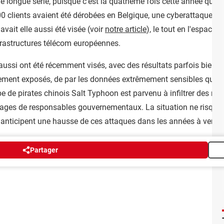
ne longue série, puisque c'est la quatrième fois cette année qu'Ora
0 clients avaient été dérobées en Belgique, une cyberattaque av
avait elle aussi été visée (voir
notre article
), le tout en l'espace
frastructures télécom européennes.
ussi ont été récemment visés, avec des résultats parfois bien p
ement exposés, de par les données extrêmement sensibles qu'ils 
pe de pirates chinois Salt Typhoon est parvenu à infiltrer des ré
ages de responsables gouvernementaux. La situation ne risque pa
anticipent une hausse de ces attaques dans les années à venir.
Partager