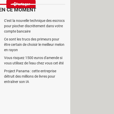
Partager
Réagir
EN CE MOMENT
C'est la nouvelle technique des escrocs
rculent sur le Dark Web, mais
pour piocher discrètement dans votre
 à faire beaucoup…
compte bancaire
Ce sont les trucs des primeurs pour
être certain de choisir le meilleur melon
en rayon
Vous risquez 1500 euros d'amende si
personnelles et les IBAN de
vous utilisez de l'eau chez vous cet été
t dernier. Et autant dire que l'on
Project Panama : cette entreprise
es hackers se sont emparés de 4 Go de
détruit des millions de livres pour
ue les données volées avaient été
entraîner son IA
olètes"
, soit de
"faible sensibilité"
. Un