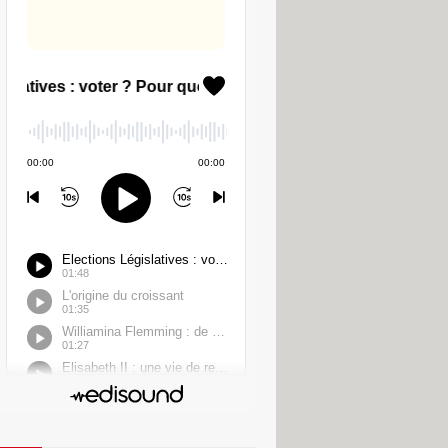
time, le logiciel analyse la séquence
 pour entrer dans le véhicule, une
n, Subaru, Peugeot, Renault, Citroën,
hacker. Un module pour Honda serait
Ford et Volkswagen. L'outil
uipé 150 clients en deux ans. Nombre
voler des voitures. Mais les experts
rte qui de transformer son Flipper
 affirme "
ne pas avoir connaissance
tomobiles, en les accusant de
ers, seul Hyundai a répondu