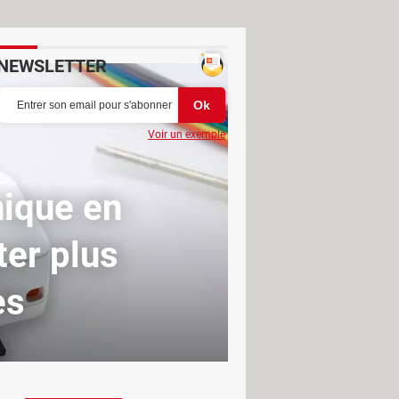
NEWSLETTER
Voir un exemple
nique en
ter plus
es