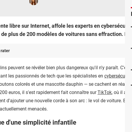
te libre sur Internet, affole les experts en cybersécurité
s de plus de 200 modèles de voitures sans effraction. De 
 rater
 peuvent se révéler bien plus dangereux qu'il n'y paraît. C'est l
utant les passionnés de tech que les spécialistes en
cybersécurité
tons colorés et une mascotte dauphin — se cachent en réalité 
0 euros, il s'est rapidement fait connaître sur
TikTok
, où il a
ent d'ajouter une nouvelle corde à son arc : le vol de voiture. Et c
 actuellement menacés.
e d'une simplicité infantile