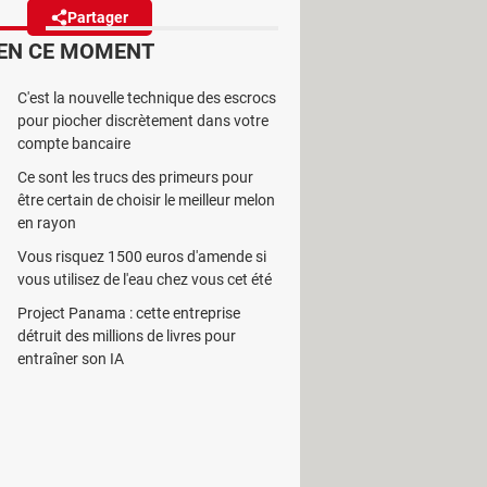
Partager
Réagir
EN CE MOMENT
. L'outil est détourné par des
C'est la nouvelle technique des escrocs
pour piocher discrètement dans votre
quoi faciliter les vols…
compte bancaire
Ce sont les trucs des primeurs pour
être certain de choisir le meilleur melon
en rayon
e cas du Flipper Zero, un petit
Vous risquez 1500 euros d'amende si
. Derrière son allure ludique — un
vous utilisez de l'eau chez vous cet été
des capacités de piratage
Project Panama : cette entreprise
détruit des millions de livres pour
 hérité du surnom de "Tamagotchi des
entraîner son IA
ela inquiète fortement les experts,