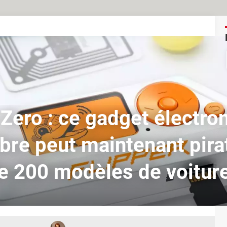
 Zero : ce gadget électro
ibre peut maintenant pira
e 200 modèles de voitur