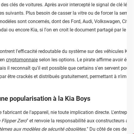
 des clés de voitures. Après avoir intercepté le signal de clé légi
suivants. Plus besoin de casser la vitre ou de forcer la serrure
 modèles sont concernés, dont des Ford, Audi, Volkswagen, Citroë
ndai ou encore Kia, si l'on en croit le document partagé par le 
ntrent l'efficacité redoutable du système sur des véhicules Kia, 
 en
cryptomonnaie
selon les options. Le pirate affirme avoir éq
ais il reconnaît qu'il est possible que certains s'en servent pour 
 par être crackés et distribués gratuitement, permettant à n'impo
une popularisation à la Kia Boys
 fabricant de l'appareil, nie toute implication directe. L'entreprise
 Flipper Zero
" et renvoie la responsabilité aux constructeurs au
tèmes aux modèles de sécurité obsolètes.
" Du côté de ces derni