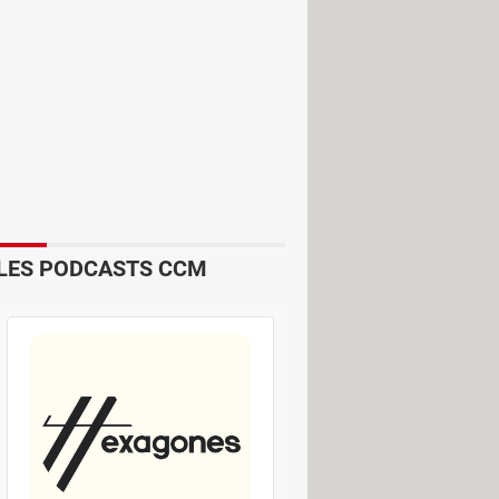
à distance ou ouvrir la trappe de
 toutefois être utilisé à des fins
 infrarouges, de cloner des cartes
s grâce à des logiciels dédiés.
LES PODCASTS CCM
r le Flipper Zero. Deux développeurs
u'ils ont conçus permettent