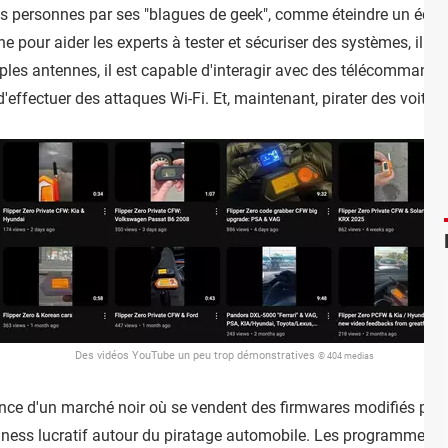
s personnes par ses "blagues de geek", comme éteindre un écran 
e pour aider les experts à tester et sécuriser des systèmes, il peut
les antennes, il est capable d'interagir avec des télécommandes
effectuer des attaques Wi-Fi. Et, maintenant, pirater des voiture
Des vidéos YouTube un peu trop démonstratives
© 404 medias
tence d'un marché noir où se vendent des firmwares modifiés pou
iness lucratif autour du piratage automobile. Les programmes q