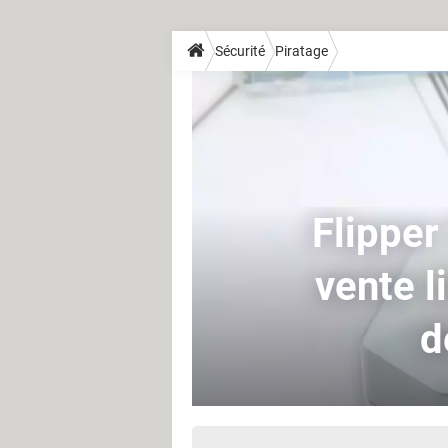
Sécurité
Piratage
Flipper
vente l
d