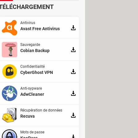
ce de réaction inquiète les experts,
TÉLÉCHARGEMENT
 de millions de véhicules déjà en
Antivirus
Avast Free Antivirus
Sauvegarde
Cobian Backup
Confidentialité
CyberGhost VPN
Anti-sypware
AdwCleaner
arrer certaines Hyundai et Kia à
entraînant une explosion des vols de
Récupération de données
Recuva
e facilement sur des boutiques en
Mots de passe
KeePass