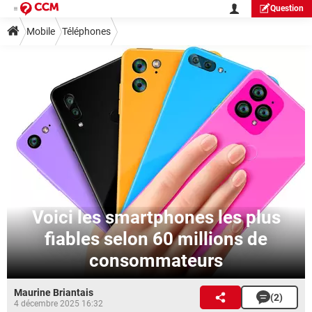
Question
Mobile
Téléphones
Voici les smartphones les plus
fiables selon 60 millions de
consommateurs
Maurine Briantais
(2)
4 décembre 2025 16:32