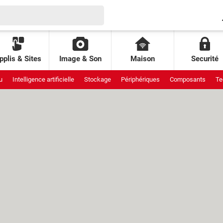
pplis & Sites
Image & Son
Maison
Securité
u
Intelligence artificielle
Stockage
Périphériques
Composants
Te