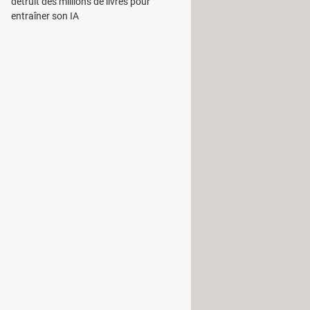
détruit des millions de livres pour
entraîner son IA
 validée par Microsoft sous la
ntégrer aux machines
iteur, avant même que la
s 11 24H2 constateront que la mise à
se, le système contient déjà les
r qui active des fonctions
le. Contrairement aux attentes,
ité et la prise en charge technique
ait figure d'unique nouveauté
r directement à la liste complète des
), mais leur apparition dépendra d'un