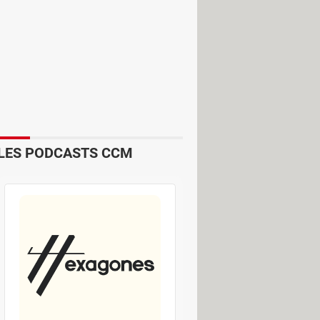
ws 11 24H2, sans attendre le passage
/B. Deux machines identiques peuvent
 11. Car depuis sa sortie, ce système
cidé d'en faire un laboratoire en
e l'antique Panneau de configuration
LES PODCASTS CCM
ref, avec ses multiples mises à jour
s étonnant que beaucoup préfèrent
e consiste à installer le fameux
on x64 ou Arm64 selon l'architecture
support technique (24 mois pour