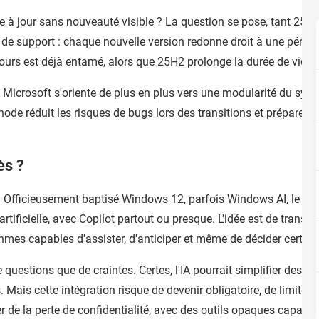
ise à jour sans nouveauté visible ? La question se pose, tant 2
e de support : chaque nouvelle version redonne droit à une périod
ours est déjà entamé, alors que 25H2 prolonge la durée de vie lo
de Microsoft s'oriente de plus en plus vers une modularité du sys
ode réduit les risques de bugs lors des transitions et prépare su
ès ?
re. Officieusement baptisé Windows 12, parfois Windows AI, le pr
artificielle, avec Copilot partout ou presque. L'idée est de transf
mes capables d'assister, d'anticiper et même de décider certaines
questions que de craintes. Certes, l'IA pourrait simplifier des 
 Mais cette intégration risque de devenir obligatoire, de limiter
ler de la perte de confidentialité, avec des outils opaques capabl