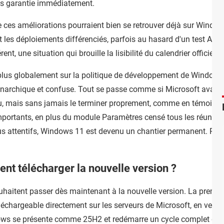
as garantie immédiatement.
e ces améliorations pourraient bien se retrouver déjà sur Windo
fet les déploiements différenciés, parfois au hasard d'un test A
t, une situation qui brouille la lisibilité du calendrier officiel.
er plus globalement sur la politique de développement de Windows
narchique et confuse. Tout se passe comme si Microsoft avait dé
'eau, mais sans jamais le terminer proprement, comme en témoign
mportants, en plus du module Paramètres censé tous les réunir. B
us attentifs, Windows 11 est devenu un chantier permanent. Pa
t télécharger la nouvelle version ?
uhaitent passer dès maintenant à la nouvelle version. La premièr
échargeable directement sur les serveurs de Microsoft, en versi
ws se présente comme 25H2 et redémarre un cycle complet de 