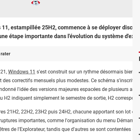
 11, estampillée 25H2, commence à se déployer discrète
une étape importante dans l'évolution du système d'expl
 rater
021,
Windows 11
s'est construit sur un rythme désormais bien rô
et des correctifs mensuels plus modestes. Ce schéma s'inscrit da
donné l'idée des versions majeures espacées de plusieurs années
ou H2 indiquent simplement le semestre de sortie, H2 correspond
ures 21H2, 22H2, 23H2 puis 24H2, chacune apportant son lot d
 ruptures importantes, comme l'organisation du menu Démarrer 
êtres de l'Explorateur, tandis que d'autres se sont contentées d'