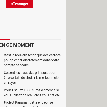
Partager
Réagir
ment. Si elle n'apporte pas de
oitation de Microsoft.
EN CE MOMENT
dé : une grande mise à jour annuelle,
C'est la nouvelle technique des escrocs
pour piocher discrètement dans votre
ns une continuité héritée de
compte bancaire
 au profit d'un flux régulier
Ce sont les trucs des primeurs pour
ant à la deuxième moitié de l'année.
être certain de choisir le meilleur melon
en rayon
e changements plus ou moins
Vous risquez 1500 euros d'amende si
et des menus contextuels
vous utilisez de l'eau chez vous cet été
améliorations sous le capot.
Project Panama : cette entreprise