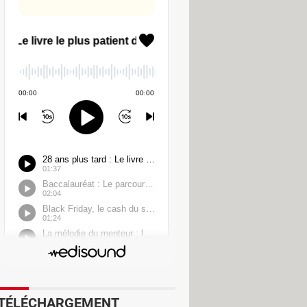
 Go). Le fichier "image" peut être
tée et ouverte dans l'Explorateur de
ttendre la diffusion de Windows 11
de et plus sécurisé. De façon
it d'une nouvelle version : les
issez donc les bidouilleurs
é fonctionnelle.
TÉLÉCHARGEMENT