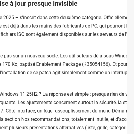
e à jour presque invisible
e 2025 – s'inscrit dans cette deuxième catégorie. Officiellement
 est déjà dans les mains des fabricants de PC, qui pourront l'i
fichiers ISO sont également disponibles sur les serveurs de l'éd
.
se pas sur un nouveau socle. Les utilisateurs déjà sous Window
r de 170 Ko, baptisé Enablement Package (KB5054156). Et pour cau
l'installation de ce patch agit simplement comme un interrupteu
Windows 11 25H2 ? La réponse est simple : presque rien de visib
quante. Les ajustements concernent surtout la sécurité, la stabil
7. Côté interface, un léger assouplissement du menu Démarrer f
r la section Nos recommandations, totalement inutile, et d'accéde
 plusieurs présentations alternatives (liste, grille, catégories