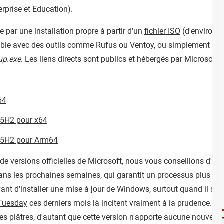
erprise et Education).
 par une installation propre à partir d'un
fichier ISO
(d'environ 7
table avec des outils comme Rufus ou Ventoy, ou simplement mon
up.exe
. Les liens directs sont publics et hébergés par Microsoft :
64
25H2 pour x64
 25H2 pour Arm64
t de versions officielles de Microsoft, nous vous conseillons d'a
ans les prochaines semaines, qui garantit un processus plus flui
vant d'installer une mise à jour de Windows, surtout quand il s'ag
Tuesday
ces derniers mois là incitent vraiment à la prudence. La
es plâtres, d'autant que cette version n'apporte aucune nouveaut