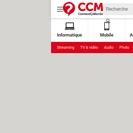
Informatique
Mobile
A
Streaming
TV & vidéo
Audio
Photo