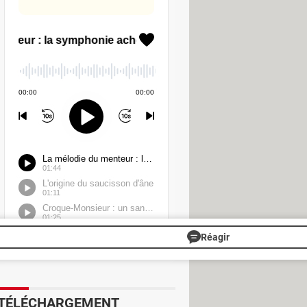
ais propose également des séries
er, Little Britain USA, Robot Chicken,
ropose également quelques émissions
2000, et propose également des
 sans abonnement pour tous les
Réagir
TÉLÉCHARGEMENT