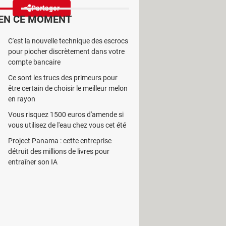
Partager
Réagir
EN CE MOMENT
C'est la nouvelle technique des escrocs
ais de son offre Orange TV. Plus
pour piocher discrètement dans votre
compte bancaire
Ce sont les trucs des primeurs pour
être certain de choisir le meilleur melon
en rayon
Vous risquez 1500 euros d'amende si
 ceux ayant souscrit à une
box
vous utilisez de l'eau chez vous cet été
r le FAI ou via une application sur
Project Panama : cette entreprise
, ciné, info, international et
détruit des millions de livres pour
de cinq nouvelles chaînes à partir du
entraîner son IA