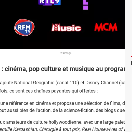
© Orange
 : cinéma, pop culture et musique au progra
 ajouté National Geograhic (canal 110) et Disney Channel (cana
is, ce sont ces chaînes payantes qui offertes :
t une référence en cinéma et propose une sélection de films, de s
ut aussi bien de l'action, de la science-fiction, des blogs que de
aux amateurs de culture hollywoodienne, avec une large palette d
amille Kardashian, Chirurgie à tout prix, Real Housewives of Dub