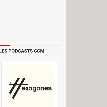
LES PODCASTS CCM
mme
l 90) gratuitement aux abonnés ne
éries et du divertissement pour un
 la comédie pour toute la famille.
e téléréalités et autres émissions de
aï
ou encore
Below Deck