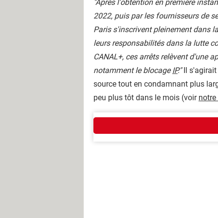
"Après l'obtention en première insta
2022, puis par les fournisseurs de s
Paris s'inscrivent pleinement dans la
leurs responsabilités dans la lutte c
CANA
L
+
, ces arrêts relèvent d'une
notamment le blocage
IP
."
Il s'agira
source tout en condamnant plus larg
peu plus tôt dans le mois (voir
notre 