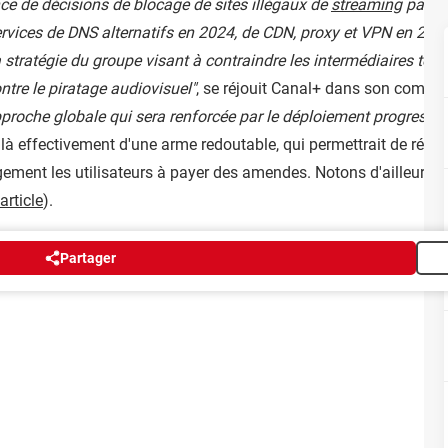
nce de décisions de blocage de sites illégaux de
streaming
par le
ervices de DNS alternatifs en 2024, de CDN, proxy et VPN en 2025,
 stratégie du groupe visant à contraindre les intermédiaires tech
ontre le piratage audiovisuel"
, se réjouit Canal+ dans son comm
 approche globale qui sera renforcée par le déploiement progress
it là effectivement d'une arme redoutable, qui permettrait de réal
ement les utilisateurs à payer des amendes. Notons d'ailleurs 
article
).
Partager