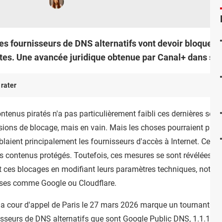
les fournisseurs de DNS alternatifs vont devoir bloquer 
rates. Une avancée juridique obtenue par Canal+ dans sa 
 rater
ntenus piratés n'a pas particulièrement faibli ces dernières sema
écisions de blocage, mais en vain. Mais les choses pourraient pre
blaient principalement les fournisseurs d'accès à Internet. Ceux-
es contenus protégés. Toutefois, ces mesures se sont révélées i
nt ces blocages en modifiant leurs paramètres techniques, notam
rises comme Google ou Cloudflare.
la cour d'appel de Paris le 27 mars 2026 marque un tournant.
Su
sseurs de DNS alternatifs que sont Google Public DNS, 1.1.1.1