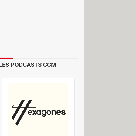
t à ces sites de rester accessibles
ques
gé illégal, un tribunal peut demander
ue appelée "blocage DNS".
 lui indiquer où se trouve ce site. Si
LES PODCASTS CCM
accéder.