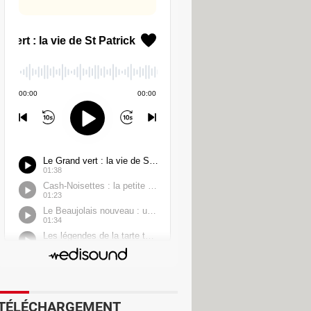
autre service DNS, proposé par des
ices ne tiennent pas forcément
illon jusque-là négligé du
que tous les intermédiaires
responsables s'ils facilitent l'accès
isable et parfaitement proportionnée
TÉLÉCHARGEMENT