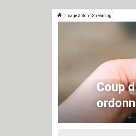
Image & Son
Streaming
Coup du
ordonn