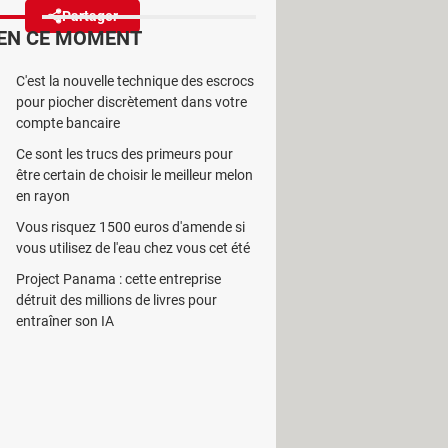
Partager
Réagir
EN CE MOMENT
C'est la nouvelle technique des escrocs
l'accès aux sites de streaming
pour piocher discrètement dans votre
lutte acharnée.
compte bancaire
Ce sont les trucs des primeurs pour
être certain de choisir le meilleur melon
en rayon
Vous risquez 1500 euros d'amende si
ines en France, au contraire !
vous utilisez de l'eau chez vous cet été
ndre une tournure inattendue. Jusqu'à
Project Panama : cette entreprise
ci étaient chargés de bloquer l'accès
détruit des millions de livres pour
nsuffisantes, car de nombreux
entraîner son IA
ment en utilisant des serveurs
DNS
r demande de Canal+
, la
 de Cloudflare ou OpenDNS de