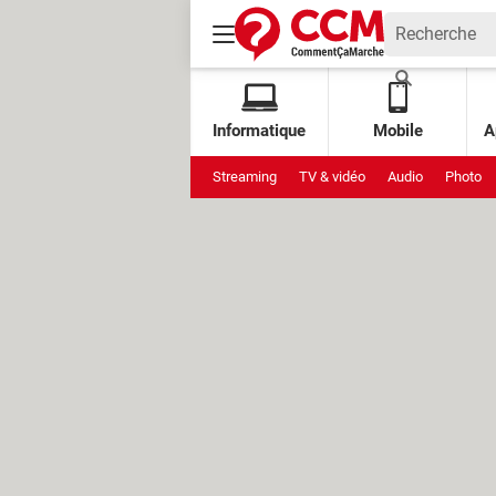
Informatique
Mobile
A
Streaming
TV & vidéo
Audio
Photo