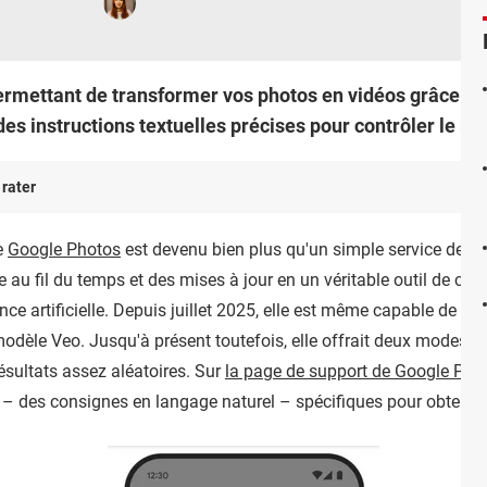
rmettant de transformer vos photos en vidéos grâce à l
s instructions textuelles précises pour contrôler le rés
 rater
e
Google Photos
est devenu bien plus qu'un simple service de st
ée au fil du temps et des mises à jour en un véritable outil de créa
gence artificielle. Depuis juillet 2025, elle est même capable de
tra
dèle Veo. Jusqu'à présent toutefois, elle offrait deux modes s
résultats assez aléatoires. Sur
la page de support de Google Pho
 – des consignes en langage naturel – spécifiques pour obtenir u