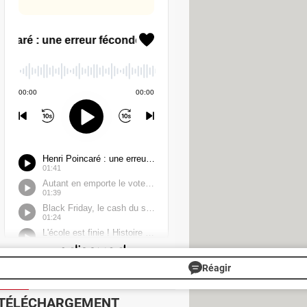
o
 champ de saisie dédié. Il est ainsi
ance particulière. En cas de panne
i espéré, l'utilisateur peut bien
ormais par défaut une piste audio.
t avoir plus de 18 ans pour en
aits Google AI payants bénéficient
es photos en vidéos n'est toujours
ttendre un peu pour en profiter.
Réagir
TÉLÉCHARGEMENT