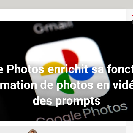
 Photos enrichit sa fonc
rmation de photos en vid
des prompts