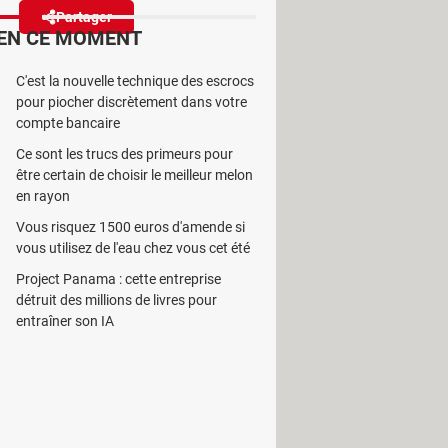
Partager
Réagir
EN CE MOMENT
C'est la nouvelle technique des escrocs
'IA passe au niveau supérieur!
pour piocher discrètement dans votre
ultat voulu.
compte bancaire
Ce sont les trucs des primeurs pour
être certain de choisir le meilleur melon
en rayon
Vous risquez 1500 euros d'amende si
ockage de photos et de vidéos. En
vous utilisez de l'eau chez vous cet été
tion à part entière, aidée par
Project Panama : cette entreprise
nsformer les photos en vidéos
en
détruit des millions de livres pour
eulement : "Mouvements subtils" et
entraîner son IA
tos
, l'entreprise annonce une mise à
n résultat bien précis.