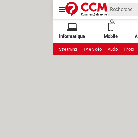
Informatique
Mobile
A
Streaming
TV & vidéo
Audio
Photo