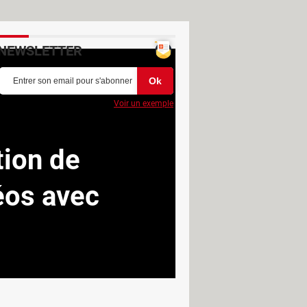
NEWSLETTER
Voir un exemple
tion de
éos avec