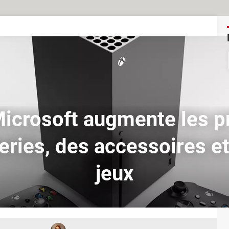
Microsoft augmente les p
eries, des accessoires et
jeux