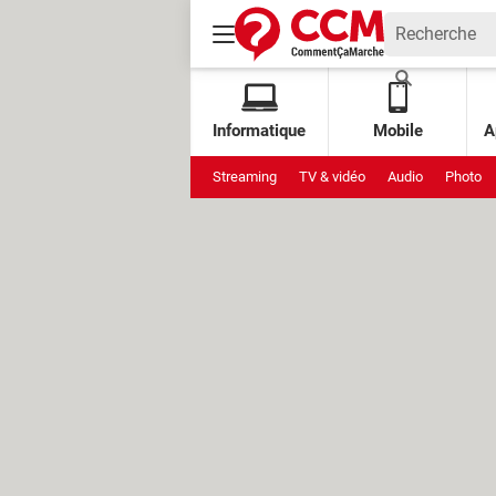
Informatique
Mobile
A
Streaming
TV & vidéo
Audio
Photo