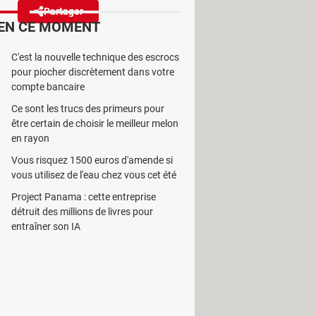
Partager
Réagir
EN CE MOMENT
C'est la nouvelle technique des escrocs
x Series, des accessoires et,
pour piocher discrètement dans votre
 à passer auprès des joueurs…
compte bancaire
Ce sont les trucs des primeurs pour
être certain de choisir le meilleur melon
en rayon
Vous risquez 1500 euros d'amende si
ntage non négligeable : ses prix. En
vous utilisez de l'eau chez vous cet été
son, la Xbox Series X est elle aussi à
Project Panama : cette entreprise
férence pour les amateurs de jeu
détruit des millions de livres pour
its tech, et opère un virage à 360°.
entraîner son IA
onsoles, manettes et jeux premium)
 Une véritable bombe dans le monde