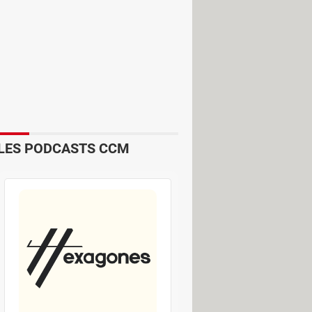
n digitale passe de 499,99 € à
e 649 € à 699,99 € — finalement, la
n mal au portefeuille. Même scénario
ui passe de 349,99 € à 399,99 €. La
isque), qui avait pris 50 € pour
LES PODCASTS CCM