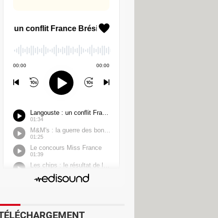
vendue entre 60 et 65 €, est
jusqu'à 89,99 € pour les éditions
,99 € à 149,99 € et de 179,99 €
s.
ux first party — ceux qui sont
année aux États-Unis, laissant
 les futurs jeux de la Nintendo
TÉLÉCHARGEMENT