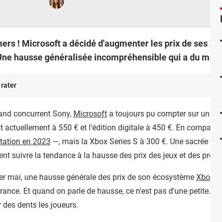
rs ! Microsoft a décidé d'augmenter les prix de ses Xbo
. Une hausse généralisée incompréhensible qui a du mal
 rater
rand concurrent Sony,
Microsoft
a toujours pu compter sur un ava
st actuellement à 550 € et l'édition digitale à 450 €. En comparai
tation en 2023
—, mais la Xbox Series S à 300 €. Une sacrée dif
nt suivre la tendance à la hausse des prix des jeux et des produ
 1er mai, une hausse générale des prix de son écosystème
Xbox
(c
France. Et quand on parle de hausse, ce n'est pas d'une petite…
 des dents les joueurs.