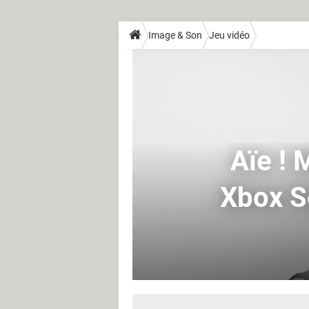
Image & Son
Jeu vidéo
Aïe ! 
Xbox S