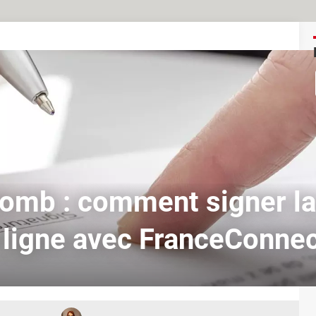
omb : comment signer la
 ligne avec FranceConnec