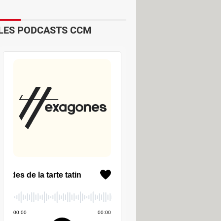
LES PODCASTS CCM
ance Identité, Yris...). Choisissez le