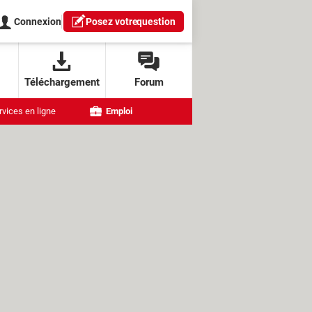
Connexion
Posez votre
question
Téléchargement
Forum
rvices en ligne
Emploi