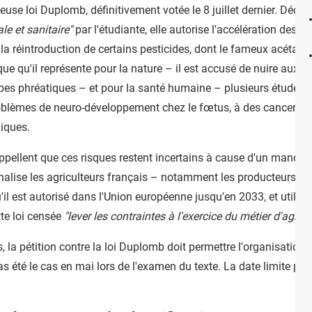
fameuse loi Duplomb, définitivement votée le 8 juillet dernier. Déc
le et sanitaire"
par l'étudiante, elle autorise l'accélération des p
t la réintroduction de certains pesticides, dont le fameux acétami
e qu'il représente pour la nature – il est accusé de nuire aux ins
ppes phréatiques – et pour la santé humaine – plusieurs études 
problèmes de neuro-développement chez le fœtus, à des cancers,
iques.
appellent que ces risques restent incertains à cause d'un manque
énalise les agriculteurs français – notamment les producteurs de 
'il est autorisé dans l'Union européenne jusqu'en 2033, et utili
tte loi censée
"lever les contraintes à l'exercice du métier d'agricu
 la pétition contre la loi Duplomb doit permettre l'organisation
pas été le cas en mai lors de l'examen du texte. La date limite pou