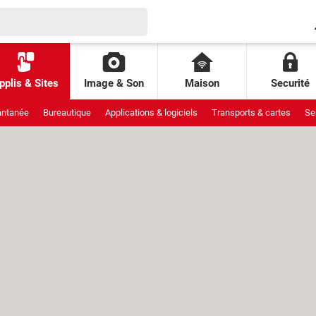
pplis & Sites
Image & Son
Maison
Securité
antanée
Bureautique
Applications & logiciels
Transports & cartes
Se