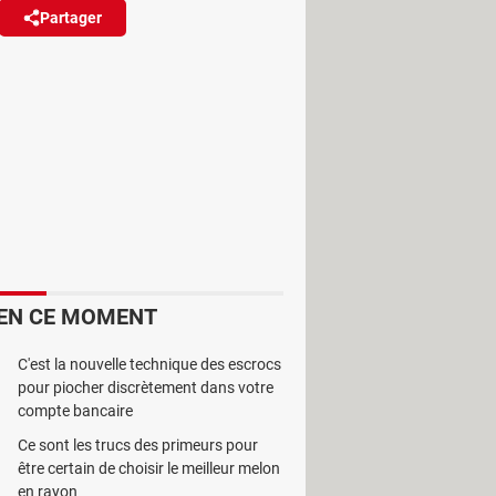
Partager
Réagir
(41)
eilli plus de 1,6 million de
nt procéder.
lancée par une étudiante de 23 ans
tes – et ce nombre continue
EN CE MOMENT
500 000 demandées. C'est bien
ive citoyenne de ce type n'avait
C'est la nouvelle technique des escrocs
 des manifestations contre la
pour piocher discrètement dans votre
compte bancaire
Ce sont les trucs des primeurs pour
être certain de choisir le meilleur melon
en rayon