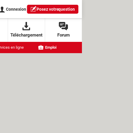
Connexion
Posez votre
question
Téléchargement
Forum
rvices en ligne
Emploi