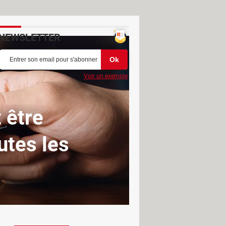
NEWSLETTER
Voir un exemple
 être
utes les