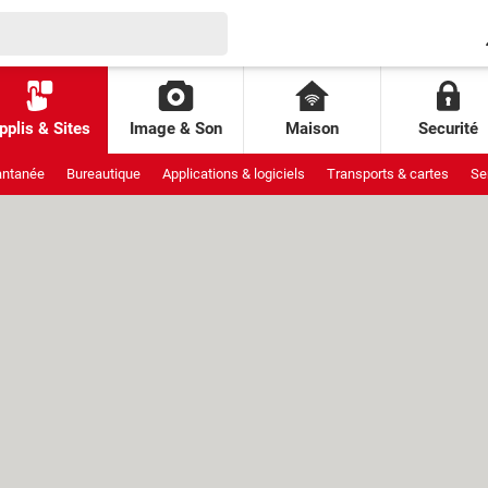
pplis & Sites
Image & Son
Maison
Securité
antanée
Bureautique
Applications & logiciels
Transports & cartes
Se