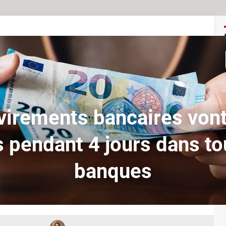
virements bancaires vont
 pendant 4 jours dans to
banques