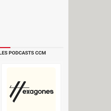
 des transactions entre les banques
ndredi saint, du lundi de Pâques, du
aison des jours fériés que sont le
s effectués à partir du jeudi 17 avril
ouchés, puisqu'il s'agit d'un système
LES PODCASTS CCM