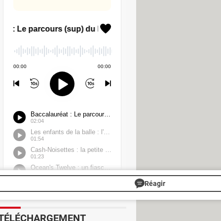
erts internes, c'est-à-dire entre
 votre compte courant en puisant
de la banque.
De plus, les virements
e, ils sont tous gratuits depuis le 9
e de cette période d'interruption.
e vos transactions financières.
Réagir
TÉLÉCHARGEMENT