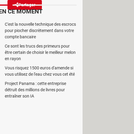
Partager
Réagir
EN CE MOMENT
C'est la nouvelle technique des escrocs
tre bloqués pendant 4 jours dans
pour piocher discrètement dans votre
nt dans cette période.
compte bancaire
Ce sont les trucs des primeurs pour
être certain de choisir le meilleur melon
en rayon
Vous risquez 1500 euros d'amende si
lière se profile pour les usagers
vous utilisez de l'eau chez vous cet été
ancaires entre établissements seront
Project Panama : cette entreprise
des désagréments financiers.
​ Et, bien
détruit des millions de livres pour
ersement ou si vous devez
entraîner son IA
ue la somme arrivera avec un léger