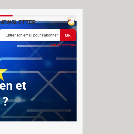
NEWSLETTER
Voir un exemple
en et
 ?