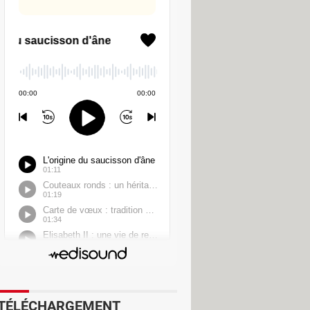
. Au lieu de se voir imposer un fil
e mode d'affichage et de
chère algorithmique. Les fake news
inexact. Enfin, un dispositif clair
t européen et le Conseil de l'Union
 et à l'exploitation technique de la
er les interférences politiques
TÉLÉCHARGEMENT