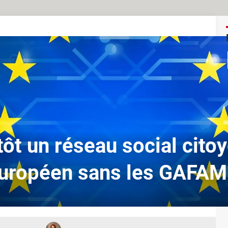
tôt un réseau social citoy
uropéen sans les GAFAM