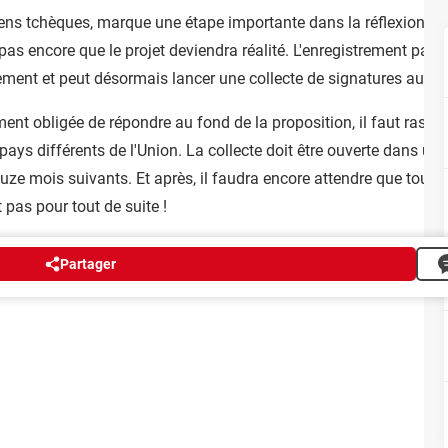
oyens tchèques, marque une étape importante dans la réflexion e
pas encore que le projet deviendra réalité. L'enregistrement par
quement et peut désormais lancer une collecte de signatures auprè
nt obligée de répondre au fond de la proposition, il faut rasse
ys différents de l'Union. La collecte doit être ouverte dans un d
ze mois suivants. Et après, il faudra encore attendre que tout c
 pas pour tout de suite !
Partager