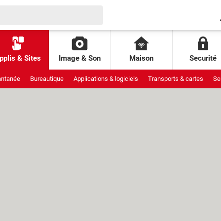
pplis & Sites
Image & Son
Maison
Securité
antanée
Bureautique
Applications & logiciels
Transports & cartes
Se