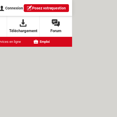
Connexion
Posez votre
question
Téléchargement
Forum
rvices en ligne
Emploi