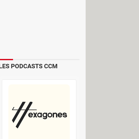
é ni revente de données personnelles
oût"
autant un poids à porter. Chaque
mbolique d'un euro par an (soit
tir que la plateforme ne dépende ni
LES PODCASTS CCM
rait des réseaux sociaux dominants
ial !