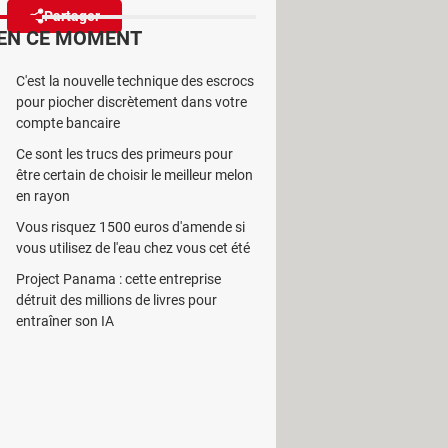
Partager
Réagir
(2)
EN CE MOMENT
C'est la nouvelle technique des escrocs
 social public européen", qui
pour piocher discrètement dans votre
ransparent. Un projet à
compte bancaire
Ce sont les trucs des primeurs pour
être certain de choisir le meilleur melon
en rayon
Vous risquez 1500 euros d'amende si
vous utilisez de l'eau chez vous cet été
e multiplient en Europe, notamment
Project Panama : cette entreprise
 le genou devant leur nouveau
détruit des millions de livres pour
t des Etats-Unis. Il y a bien eu
entraîner son IA
e racine après leur buzz temporaire.
ve Citoyenne Européenne baptisée
pose la création d'un réseau social