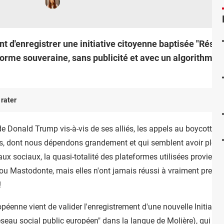
d'enregistrer une initiative citoyenne baptisée "Réseau
forme souveraine, sans publicité et avec un algorithme t
 rater
e Donald Trump vis-à-vis de ses alliés, les appels au boycott s
es, dont nous dépendons grandement et qui semblent avoir ployé
 sociaux, la quasi-totalité des plateformes utilisées proviennen
ou Mastodonte, mais elles n'ont jamais réussi à vraiment prendr
!
éenne vient de valider l'enregistrement d'une nouvelle Initiati
seau social public européen" dans la langue de Molière), qui pro