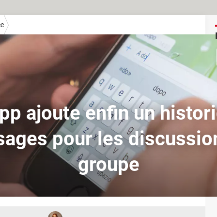
ée
p ajoute enfin un histor
ages pour les discussio
groupe