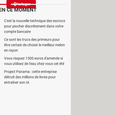
Partager
Réagir
EN CE MOMENT
C'est la nouvelle technique des escrocs
s messages, qui permet aux
pour piocher discrètement dans votre
compte bancaire
Ce sont les trucs des primeurs pour
être certain de choisir le meilleur melon
en rayon
Vous risquez 1500 euros d'amende si
s amis. Pour renforcer la
vous utilisez de l'eau chez vous cet été
ions à destination des conversations
Project Panama : cette entreprise
es rappels d'événements (voir
notre
détruit des millions de livres pour
 d'une mise à jour destinée à
entraîner son IA
s une conversation de groupe de voir