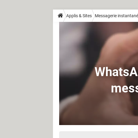
Applis & Sites
Messagerie instantan
WhatsAp
mess