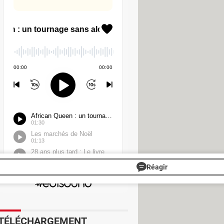
 messages de groupe, répondant ainsi
r combien de messages antérieurs
r donner au petit nouveau une idée
nd un historique est transmis, avec
ssages échangés après l'arrivée du
, à savoir le chiffrement de bout en
le attendre un peu avant que tout le
Réagir
TÉLÉCHARGEMENT