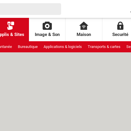
pplis & Sites
Image & Son
Maison
Securité
antanée
Bureautique
Applications & logiciels
Transports & cartes
Se