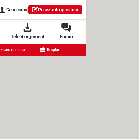
Connexion
Posez votre
question
Téléchargement
Forum
rvices en ligne
Emploi