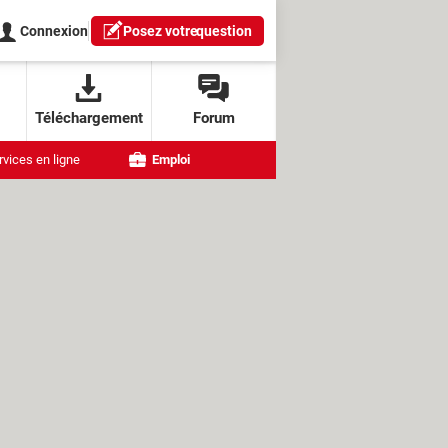
Connexion
Posez votre
question
Téléchargement
Forum
rvices en ligne
Emploi