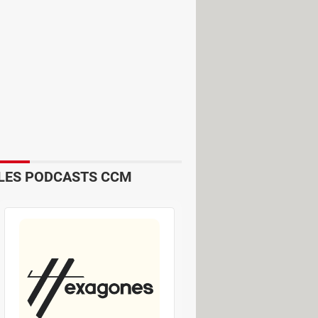
LES PODCASTS CCM
git plutôt d'un outil destiné aux
 comme des animations de texte, des
e cent modèles prêts à l'usage que
ositives animées. On peut y