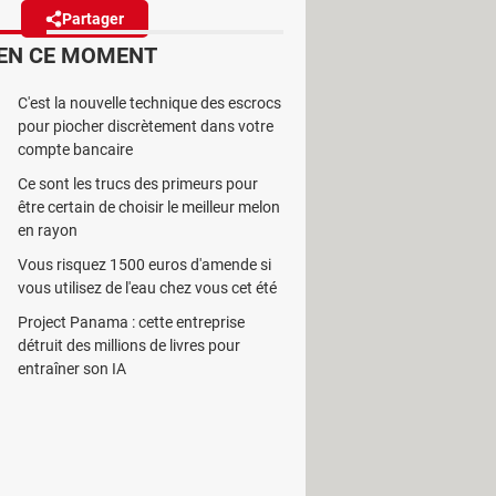
Partager
Réagir
EN CE MOMENT
oogle Vids est désormais
C'est la nouvelle technique des escrocs
A étant exclusives aux abonnés.
pour piocher discrètement dans votre
compte bancaire
Ce sont les trucs des primeurs pour
être certain de choisir le meilleur melon
en rayon
ne. C'est le cas de Google Vids,
Vous risquez 1500 euros d'amende si
urtant, c'est un outil de création
vous utilisez de l'eau chez vous cet été
es clips courts directement dans le
Project Panama : cette entreprise
détruit des millions de livres pour
oncé dans
un billet de blog
ouvrir
entraîner son IA
 l'
intelligence artificielle
, restent