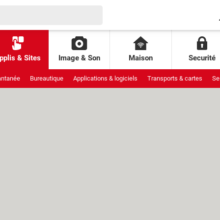
pplis & Sites
Image & Son
Maison
Securité
antanée
Bureautique
Applications & logiciels
Transports & cartes
Se