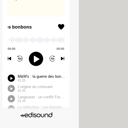
onnaliser les transitions entre les
collaboration. Ainsi, plusieurs
le Drive
et ses services associés.
sant simplement une consigne, ils
s de huit secondes ou transformer