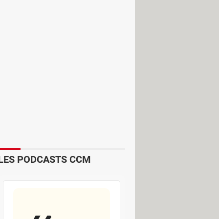
rs des appels dans une forme
avant. Depuis peu, les boutons
rrondies, tandis que le bouton pour
anquer. Autant dire que cet affichage
LES PODCASTS CCM