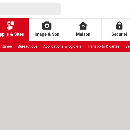
pplis & Sites
Image & Son
Maison
Securité
antanée
Bureautique
Applications & logiciels
Transports & cartes
Se