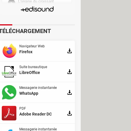
 possibilités. La première, baptisée
uyer pour recevoir ou raccrocher un
 entrant. Il suffit de faire un
TÉLÉCHARGEMENT
est épurée, avec des éléments en
nce.
Navigateur Web
Firefox
Suite bureautique
LibreOffice
Messagerie instantanée
WhatsApp
PDF
Adobe Reader DC
Messagerie instantanée