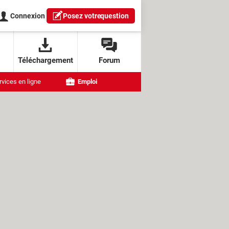
Connexion
Posez votre
question
Téléchargement
Forum
rvices en ligne
Emploi