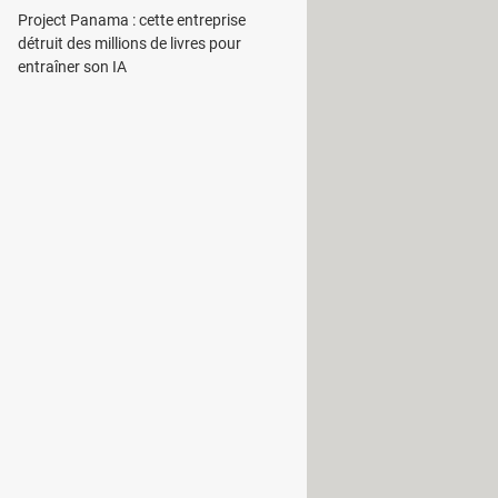
us pouvez ajouter des contacts en
Project Panama : cette entreprise
détruit des millions de livres pour
s votre carnet d'adresses. De plus,
entraîner son IA
s, contacts seulement, spams et non-