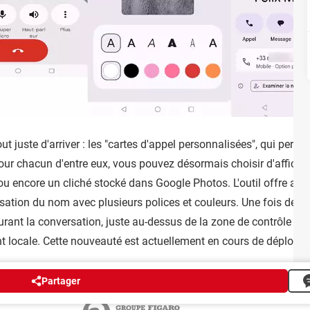
ut juste d'arriver : les "cartes d'appel personnalisées", qui perm
Pour chacun d'entre eux, vous pouvez désormais choisir d'afficher
e ou encore un cliché stocké dans Google Photos. L'outil offre au
tion du nom avec plusieurs polices et couleurs. Une fois définie,
urant la conversation, juste au-dessus de la zone de contrôle de
nt locale. Cette nouveauté est actuellement en cours de déploiem
Partager
Publicité
Contact
Recrutement
Données personnelles
Paramétrer les cookie
Groupe Figaro
©2025 CCM Benchmark