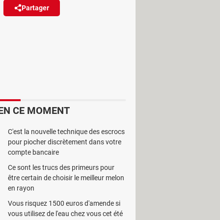
Partager
Réagir
(1)
ofondeur. L'application Android
er les habitudes.
EN CE MOMENT
ofondeur du design de son système
e de ses applications. Pour cela,
C'est la nouvelle technique des escrocs
ajoutant quelques fonctions
pour piocher discrètement dans votre
compte bancaire
 Téléphone, installé par défaut sur
'ajout de contacts favoris, à une
Ce sont les trucs des primeurs pour
être certain de choisir le meilleur melon
en rayon
Vous risquez 1500 euros d'amende si
vous utilisez de l'eau chez vous cet été