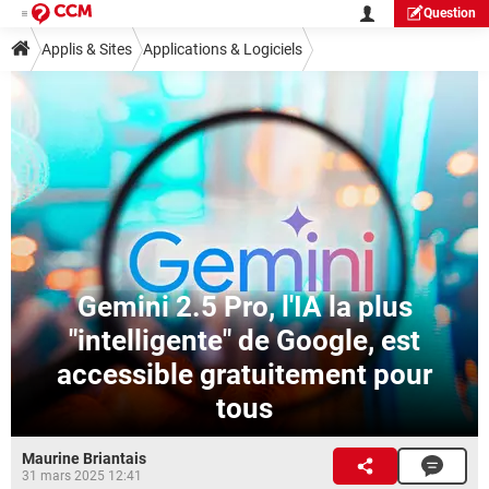
Question
Applis & Sites
Applications & Logiciels
Gemini 2.5 Pro, l'IA la plus
"intelligente" de Google, est
accessible gratuitement pour
tous
Maurine Briantais
31 mars 2025 12:41