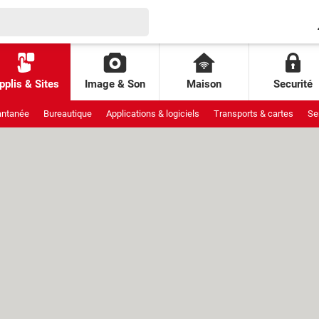
pplis & Sites
Image & Son
Maison
Securité
antanée
Bureautique
Applications & logiciels
Transports & cartes
Se