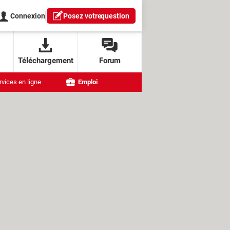
Connexion
Posez votre
question
Téléchargement
Forum
rvices en ligne
Emploi