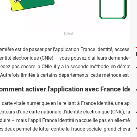
© Ameli
remière est de passer par l'application France Identité, accessibl
dentité électronique (CNIe) – vous pouvez d'ailleurs
demander cett
édez pas encore la CNIe, il y a la seconde méthode, en dématérial
. Autrefois limitée à certains départements, cette méthode est dé
omment activer l'application avec France Ident
 carte vitale numérique en la reliant à France Identité, une appli
nteurs d'une carte nationale d'identité électronique (CNIe), lanc
nduire – mais l'appli France Identité n'accueille pas en elle-même 
 les deux permet de lutter contre la fraude sociale,
grand cheval de