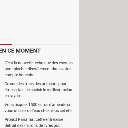
e sur Android et iOS pour les
EN CE MOMENT
e dernière librement et gratuitement
isant votre carte Vitale via
C'est la nouvelle technique des escrocs
pour piocher discrètement dans votre
sormais accessible à tous.
compte bancaire
ité ?
Ce sont les trucs des primeurs pour
être certain de choisir le meilleur melon
en rayon
cation elle aussi accessible sur
ée en 2021, de dématérialiser leur
Vous risquez 1500 euros d'amende si
vous utilisez de l'eau chez vous cet été
la carte Vitale, même si cela est
Project Panama : cette entreprise
 bataille des derniers
détruit des millions de livres pour