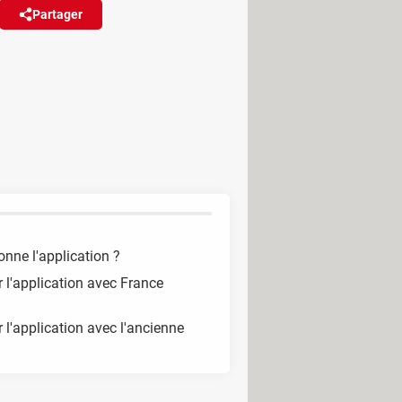
Partager
Réagir
(15)
le du même nom, peu importe le
ysique, et même plus.
nne l'application ?
 l'application avec France
 l'application avec l'ancienne