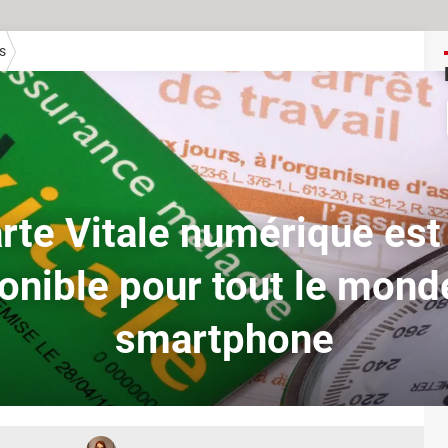
s
rte Vitale numérique est
onible pour tout le mond
smartphone